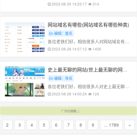
解，没有关系，今天就由本站为大家分享冷
2023-08-29 14:25:17
314
知识科普网站的知识，包括国外的冷知识网
站的问题都会给大家分析到，还望可以解决
大家的问题，下面我们就开始吧！本文
网站域名有哪些(网站域名有哪些种类)
目……
编辑：匿名
各位老铁们好，相信很多人对网站域名有哪
些都不是特别的了解，因此呢，今天就来为
2023-08-28 14:07:12
1456
大家分享下关于网站域名有哪些以及网站域
名冷知识的问题知识，还望可以帮助大家，
解决大家的一些困惑，下面一起来看看
史上最无聊的网站(世上最无聊的网站
吧……
网址)
编辑：佚名
各位老铁们好，相信很多人对史上最无聊的
网站都不是特别的了解，因此呢，今天就来
2023-08-28 14:00:24
124
为大家分享下关于史上最无聊的网站以及无
聊哥的冷知识的问题知识，还望可以帮助大
家，解决大家的一些困惑，下面一起来
看……
2
3
4
5
6
7
8
9
... 1789
»