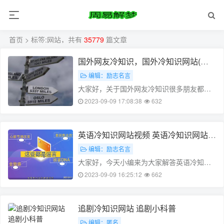
首页
> 标签:网站，共有
35779
篇文章
国外网友冷知识，国外冷知识网站(国
外冷门网站)
编辑：励志名言
大家好，关于国外网友冷知识很多朋友都还
不太明白，不过没关系，因为今天小编就来
2023-09-09 17:08:38
632
为大家分享关于国外冷知识网站的知识点，
相信应该可以解决大家的一些困惑和问题，
如果碰巧可以解决您的问题，还望关注
英语冷知识网站视频 英语冷知识网站视
下……
频下载
编辑：励志名言
大家好，今天小编来为大家解答英语冷知识
网站视频这个问题，英语冷知识网站视频下
2023-09-09 16:25:12
662
载很多人还不知道，现在让我们一起来看看
吧！本文目录英语冷知识英语冷门知识学习
英语的网站推荐几个哪里有可以免费自
追剧冷知识网站 追剧小科普
学……
编辑：匿名