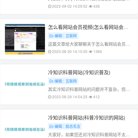
不太明白，不过没关系，因为今天小编就来
2023-09-02 14:29:52
436
为大家分享关于科普冷知识第三期的知识
点，相信应该可以解决大家的一些困惑和问
题，如果碰巧可以解决您的问题，还望关
怎么看网站会员视频(怎么看网站会员
注……
视频回放)
编辑：互联网
这篇文章给大家聊聊关于怎么看网站会员视
频，以及看免费会员视频冷知识对应的知识
2023-08-30 14:10:35
1366
点，希望对各位有所帮助，不要忘了收藏本
站哦。本文目录西瓜视频电影是免费的吗众
合免费公开课与付费课区别看头条收费
冷知识科普网站(冷知识普及)
吗……
编辑：互联网
其实冷知识科普网站的问题并不复杂，但是
又很多的朋友都不太了解阿巴冷知识搜索，
2023-08-29 14:54:25
412
因此呢，今天小编就来为大家分享冷知识科
普网站的一些知识，希望可以帮助到大家，
下面我们一起来看看这个问题的分析
冷知识科普网站(科普冷知识的网站)
吧！……
编辑：励志名言
大家好，如果您还对冷知识科普网站不太了