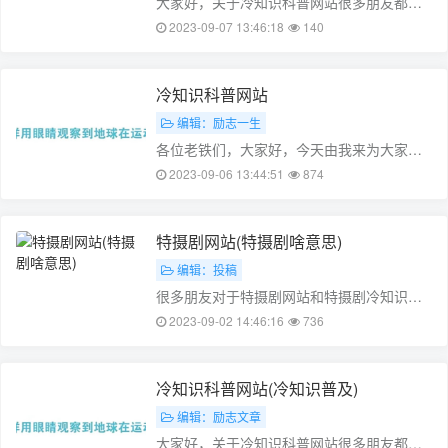
大家好，关于冷知识科普网站很多朋友都还
不太明白，不过没关系，因为今天小编就来
2023-09-07 13:46:18
140
为大家分享关于冷知识实验室403期的知识
点，相信应该可以解决大家的一些困惑和问
题，如果碰巧可以解决您的问题，还望……
冷知识科普网站
编辑：励志一生
各位老铁们，大家好，今天由我来为大家分
享冷知识科普网站，以及冷知识科普500字的
2023-09-06 13:44:51
874
相关问题知识，希望对大家有所帮助。如果
可以帮助到大家，还望关注收藏下本站，您
的支持是我们最大的动力，谢谢大家……
特摄剧网站(特摄剧啥意思)
编辑：投稿
很多朋友对于特摄剧网站和特摄剧冷知识不
太懂，今天就由小编来为大家分享，希望可
2023-09-02 14:46:16
736
以帮助到大家，下面一起来看看吧！本文目
录特利迦静间结名介绍喜欢特摄学什么专业
泰迦的编剧是谁奥特曼的基本常识特利
冷知识科普网站(冷知识普及)
迦……
编辑：励志文章
大家好，关于冷知识科普网站很多朋友都还