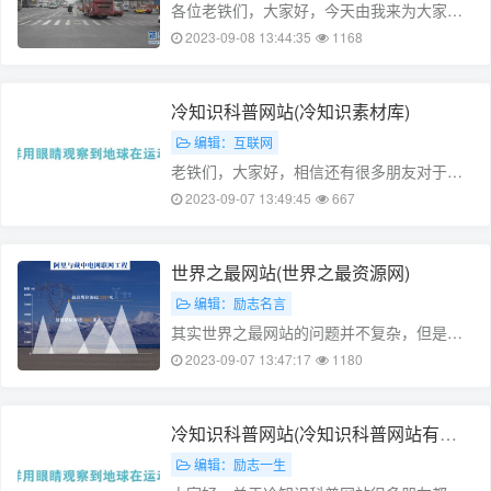
各位老铁们，大家好，今天由我来为大家分
享延边网站朝鲜族网站，以及延边朝鲜族自
2023-09-08 13:44:35
1168
治州冷知识的相关问题知识，希望对大家有
所帮助。如果可以帮助到大家，还望关注收
藏下本站，您的支持是我们最大的动力，
冷知识科普网站(冷知识素材库)
……
编辑：互联网
老铁们，大家好，相信还有很多朋友对于冷
知识科普网站和冷知识方面的自媒体的相关
2023-09-07 13:49:45
667
问题不太懂，没关系，今天就由我来为大家
分享分享冷知识科普网站以及冷知识方面的
自媒体的问题，文章篇幅可能偏长，希
世界之最网站(世界之最资源网)
望……
编辑：励志名言
其实世界之最网站的问题并不复杂，但是又
很多的朋友都不太了解世界之最大全冷知
2023-09-07 13:47:17
1180
识，因此呢，今天小编就来为大家分享世界
之最网站的一些知识，希望可以帮助到大
家，下面我们一起来看看这个问题的分析
冷知识科普网站(冷知识科普网站有哪
吧！……
些)
编辑：励志一生