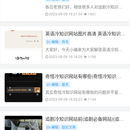
各位老铁们好，相信很多人对追剧冷知识网
站都不是特别的了解，因此呢，今天就来为
2023-09-09 16:21:54
1451
大家分享下关于追剧冷知识网站以及追剧小
科普的问题知识，还望可以帮助大家，解决
大家的一些困惑，下面一起来看看吧！
英语冷知识网站图片高清 英语冷知识网
本……
站图片高清大图
编辑：佚名
大家好，今天小编来为大家解答英语冷知识
网站图片高清这个问题，英语冷知识网站图
2023-09-09 16:18:26
1156
片高清大图很多人还不知道，现在让我们一
起来看看吧！本文目录一分钟英语冷知识英
语冷门知识英语冷知识学习英语的网站
奇怪冷知识网站有哪些(奇怪冷知识网
推……
站有哪些网址)(奇葩冷知识大全贴吧)
编辑：匿名
其实奇怪冷知识网站有哪些的问题并不复
杂，但是又很多的朋友都不太了解奇怪冷知
2023-09-09 16:03:23
1144
识网站有哪些网址，因此呢，今天小编就来
为大家分享奇怪冷知识网站有哪些的一些知
识，希望可以帮助到大家，下面我们一起
追剧冷知识网站前(追剧必备网站)(追剧
来……
的网址)
编辑：励志文章