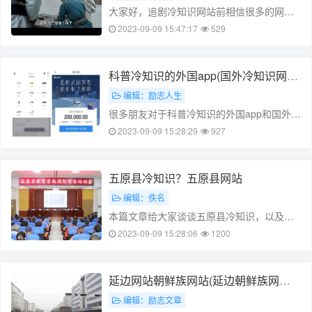
大家好，追剧冷知识网站前相信很多的网友
都不是很明白，包括追剧必备网站也是一
2023-09-09 15:47:17
529
样，不过没有关系，接下来就来为大家分享
关于追剧冷知识网站前和追剧必备网站的一
些知识点，大家可以关注收藏，免得下次
科普冷知识的外国app(国外冷知识网
来……
站)
编辑：励志人生
很多朋友对于科普冷知识的外国app和国外冷
知识网站不太懂，今天就由小编来为大家分
2023-09-09 15:28:29
927
享，希望可以帮助到大家，下面一起来看看
吧！本文目录西班牙有哪些实用的app呢大家
来分享一下有没有什么涨知识的……
五原县冷知识？五原县网站
编辑：佚名
本篇文章给大家谈谈五原县冷知识，以及五
原县网站对应的知识点，文章可能有点长，
2023-09-09 15:28:06
1200
但是希望大家可以阅读完，增长自己的知
识，最重要的是希望对各位有所帮助，可以
解决了您的问题，不要忘了收藏本站喔。
延边网站朝鲜族网站(延边朝鲜族网站d
本……
ujiza电视剧爱我的哥哥)
编辑：励志文章