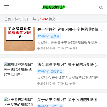
首页
> 标签:关于，共有
1482
篇文章
关于宁静的冷知识(关于宁静的典例)(关
于宁静的片段)
编辑：互联网
大家好，关于关于宁静的冷知识很多朋友都
还不太明白，今天小编就来为大家分享关于
2023-09-09 17:10:17
381
关于宁静的典例的知识，希望对各位有所帮
助！本文目录宁静聪明到什么程度怎么确定
和分清平静寂静安静宁静宁静为什么咖
猪有哪些冷知识？关于猪的冷知识(猪
位……
的常见问题)
编辑：励志名言
大家好,今天小编来为大家解答以下的问题，
关于猪有哪些冷知识，关于猪的冷知识这个
2023-09-09 17:09:32
564
很多人还不知道，现在让我们一起来看看
吧！本文目录猪为什么怕冷猪有哪些人类没
有的技能关于猪的科普知识养猪小知识
关于蓝猫冷知识？关于蓝猫的知识和注
和……
意
编辑：励志一生