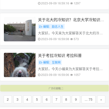
还不太明白，不过没关系，因为今天小编就
2023-09-09 16:59:16
1297
来为大家分享关于关于月亮的冷知识你知道
吗?的知识点，相信应该可以解决大家的一些
困惑和问题，如果碰巧可以解决您的问……
关于北大的冷知识？北京大学冷知识
(北京大学的冷门专业有哪些)
编辑：励志人生
大家好，今天来为大家解答关于北大的冷知
识这个问题的一些问题点，包括北京大学冷
2023-09-09 16:59:08
573
知识也一样很多人还不知道，因此呢，今天
就来为大家分析分析，现在让我们一起来看
看吧！如果解决了您的问题，还望您关
关于考拉冷知识 考拉科普
注……
编辑：互联网
大家好，今天小编来为大家解答关于考拉冷
知识这个问题，考拉科普很多人还不知道，
2023-09-09 16:59:06
1057
现在让我们一起来看看吧！本文目录考拉为
什么怕人考拉为什么稀有考拉的习性考拉害
怕人类的原因是因为人类的活动对它们
的……
2
3
4
5
6
7
8
9
... 75
»