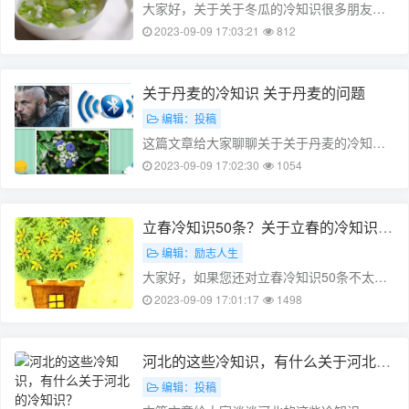
大家好，关于关于冬瓜的冷知识很多朋友都
还不太明白，不过没关系，因为今天小编就
2023-09-09 17:03:21
812
来为大家分享关于冬瓜的说法的知识点，相
信应该可以解决大家的一些困惑和问题，如
果碰巧可以解决您的问题，还望关注下
关于丹麦的冷知识 关于丹麦的问题
本……
编辑：投稿
这篇文章给大家聊聊关于关于丹麦的冷知
识，以及关于丹麦的问题对应的知识点，希
2023-09-09 17:02:30
1054
望对各位有所帮助，不要忘了收藏本站哦。
本文目录丹麦有哪些特征丹麦冬天最冷多少
度丹麦的有什么特别的风俗丹麦气候1、
立春冷知识50条？关于立春的冷知识
丹……
(立春的相关知识)
编辑：励志人生
大家好，如果您还对立春冷知识50条不太了
解，没有关系，今天就由本站为大家分享立
2023-09-09 17:01:17
1498
春冷知识50条的知识，包括关于立春的冷知
识的问题都会给大家分析到，还望可以解决
大家的问题，下面我们就开始吧！本……
河北的这些冷知识，有什么关于河北的
冷知识？
编辑：投稿