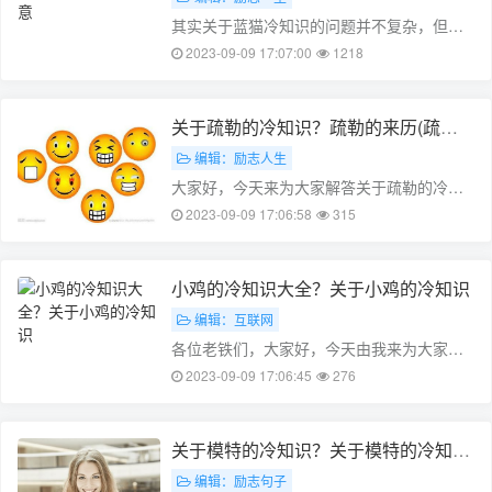
其实关于蓝猫冷知识的问题并不复杂，但是
又很多的朋友都不太了解关于蓝猫的知识和
2023-09-09 17:07:00
1218
注意，因此呢，今天小编就来为大家分享关
于蓝猫冷知识的一些知识，希望可以帮助到
大家，下面我们一起来看看这个问题的
关于疏勒的冷知识？疏勒的来历(疏勒
分……
的读音是什么)
编辑：励志人生
大家好，今天来为大家解答关于疏勒的冷知
识这个问题的一些问题点，包括疏勒的来历
2023-09-09 17:06:58
315
也一样很多人还不知道，因此呢，今天就来
为大家分析分析，现在让我们一起来看看
吧！如果解决了您的问题，还望您关注下
小鸡的冷知识大全？关于小鸡的冷知识
本……
编辑：互联网
各位老铁们，大家好，今天由我来为大家分
享小鸡的冷知识大全，以及关于小鸡的冷知
2023-09-09 17:06:45
276
识的相关问题知识，希望对大家有所帮助。
如果可以帮助到大家，还望关注收藏下本
站，您的支持是我们最大的动力，谢谢大
关于模特的冷知识？关于模特的冷知识
家……
有哪些(模特说法)
编辑：励志句子