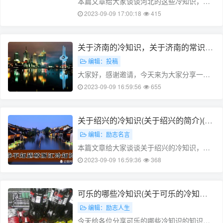
本篇文章给大家谈谈河北的这些冷知识，以
及有什么关于河北的冷知识?对应的知识点，
2023-09-09 17:00:18
415
文章可能有点长，但是希望大家可以阅读
完，增长自己的知识，最重要的是希望对各
位有所帮助，可以解决了您的问题，不
关于济南的冷知识，关于济南的常识
要……
(说一下济南的)
编辑：投稿
大家好，感谢邀请，今天来为大家分享一下
关于济南的冷知识的问题，以及和关于济南
2023-09-09 16:59:56
655
的常识的一些困惑，大家要是还不太明白的
话，也没有关系，因为接下来将为大家分
享，希望可以帮助到大家，解决大家的问
关于绍兴的冷知识(关于绍兴的简介)(绍
题……
兴市的介绍)
编辑：励志名言
本篇文章给大家谈谈关于绍兴的冷知识，以
及关于绍兴的简介对应的知识点，文章可能
2023-09-09 16:59:36
368
有点长，但是希望大家可以阅读完，增长自
己的知识，最重要的是希望对各位有所帮
助，可以解决了您的问题，不要忘了收藏
可乐的哪些冷知识(关于可乐的冷知识)
本……
(可乐的可怕)
编辑：励志人生
今天给各位分享可乐的哪些冷知识的知识，