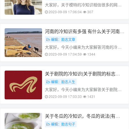
大家好，关于模特的冷知识相信很多的网友
都不是很明白，包括关于模特的冷知识有哪
2023-09-09 17:06:04
307
些也是一样，不过没有关系，接下来就来为
大家分享关于关于模特的冷知识和关于模特
的冷知识有哪些的一些知识点，大家可
河南的冷知识有多强 有什么关于河南的
以……
冷知识
编辑：励志文章
大家好，今天小编来为大家解答河南的冷知
识有多强这个问题，有什么关于河南的冷知
2023-09-09 17:04:59
1344
识很多人还不知道，现在让我们一起来看看
吧！本文目录河南冬天有多冷河南十大未解
之谜河南文化为什么很强大中国各省冷
关于剧院的冷知识(关于剧院的标志设
知……
计元素)
编辑：励志人生
大家好，今天小编来为大家解答关于剧院的
冷知识这个问题，关于剧院的标志设计元素
2023-09-09 17:03:33
1431
很多人还不知道，现在让我们一起来看看
吧！本文目录去杭州剧院要注意什么剧院会
开空调吗看话剧的常识为什么剧院不允许
关于冬瓜的冷知识，冬瓜的说法(有关
带……
冬瓜的典故)
编辑：励志句子