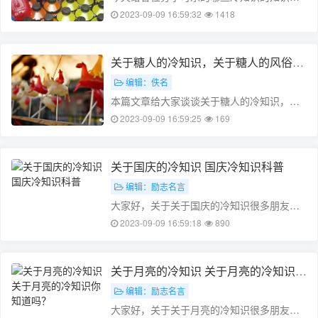
其中也会对关于可乐的冷知识进行解释，如
2023-09-09 16:59:32
1418
果能碰巧解决你现在面临的问题，别忘了关
注本站，现在开始吧！本文目录为什么加冰
的可乐比不加冰少关于可乐的知识科普
关于糖人的冷知识，关于糖人的风俗
可……
(关于糖人的介绍)
编辑：佚名
本篇文章给大家谈谈关于糖人的冷知识，以
及关于糖人的风俗对应的知识点，文章可能
2023-09-09 16:59:25
169
有点长，但是希望大家可以阅读完，增长自
己的知识，最重要的是希望对各位有所帮
助，可以解决了您的问题，不要忘了收藏
关于国庆的冷知识 国庆冷知识科普
本……
编辑：励志名言
大家好，关于关于国庆的冷知识很多朋友都
还不太明白，不过没关系，因为今天小编就
2023-09-09 16:59:18
890
来为大家分享关于国庆冷知识科普的知识
点，相信应该可以解决大家的一些困惑和问
题，如果碰巧可以解决您的问题，还望关
关于月亮的冷知识 关于月亮的冷知识你
注……
知道吗？
编辑：励志名言
大家好，关于关于月亮的冷知识很多朋友都