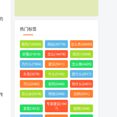
的
热门标签
我的(120603)
网站(35779)
怎么弄(26685)
好看(21819)
怎么(18478)
知识(10308)
为什么(7954)
建议(5911)
怎么做(4420)
头发(3278)
什么(3162)
是什么(2517)
可以(2482)
如何(2466)
有什么(2401)
怎么办(2378)
特效(2099)
怎样(2001)
传
专家建议(180
发型(1812)
7)
视频(1649)