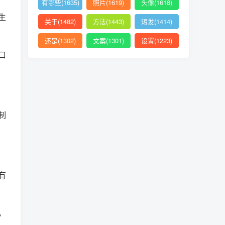
有哪些(1635)
照片(1619)
头像(1618)
生
关于(1482)
方法(1443)
短发(1414)
还是(1302)
文案(1301)
设置(1223)
口
制
有
，