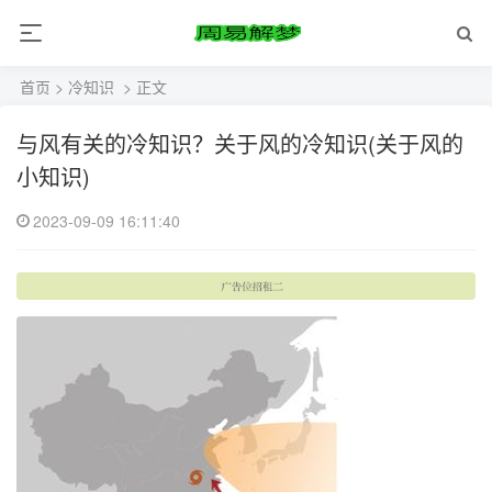
首页
>
冷知识
> 正文
与风有关的冷知识？关于风的冷知识(关于风的
小知识)
2023-09-09 16:11:40