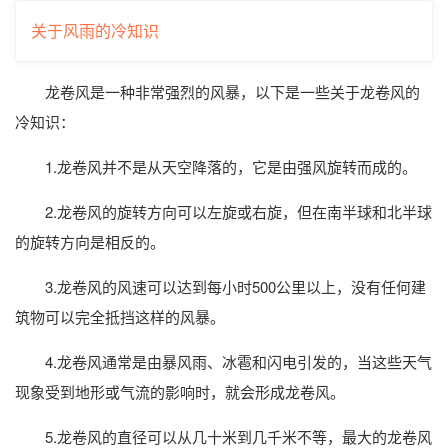
关于风雨的冷知识
龙卷风是一种非常强烈的风暴，以下是一些关于龙卷风的
冷知识：
1.龙卷风并不是从天空降落的，它是由强风旋转而成的。
2.龙卷风的旋转方向可以左旋或右旋，但在南半球和北半球
的旋转方向是相反的。
3.龙卷风的风速可以达到每小时500公里以上，没有任何建
筑物可以完全抵挡这样的风暴。
4.龙卷风通常是由暴风雨、冰雹和闪电引发的，当这些天气
现象受到地形或气流的影响时，就会形成龙卷风。
5.龙卷风的直径可以从几十米到几千米不等，最大的龙卷风