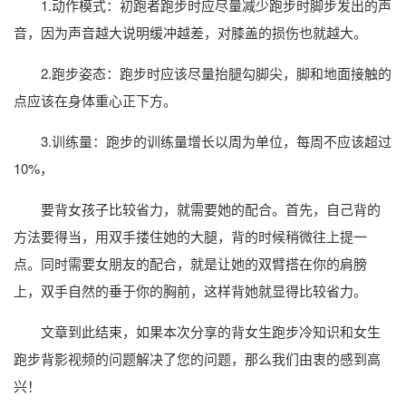
1.动作模式：初跑者跑步时应尽量减少跑步时脚步发出的声
音，因为声音越大说明缓冲越差，对膝盖的损伤也就越大。
2.跑步姿态：跑步时应该尽量抬腿勾脚尖，脚和地面接触的
点应该在身体重心正下方。
3.训练量：跑步的训练量增长以周为单位，每周不应该超过
10%，
要背女孩子比较省力，就需要她的配合。首先，自己背的
方法要得当，用双手搂住她的大腿，背的时候稍微往上提一
点。同时需要女朋友的配合，就是让她的双臂搭在你的肩膀
上，双手自然的垂于你的胸前，这样背她就显得比较省力。
文章到此结束，如果本次分享的背女生跑步冷知识和女生
跑步背影视频的问题解决了您的问题，那么我们由衷的感到高
兴！