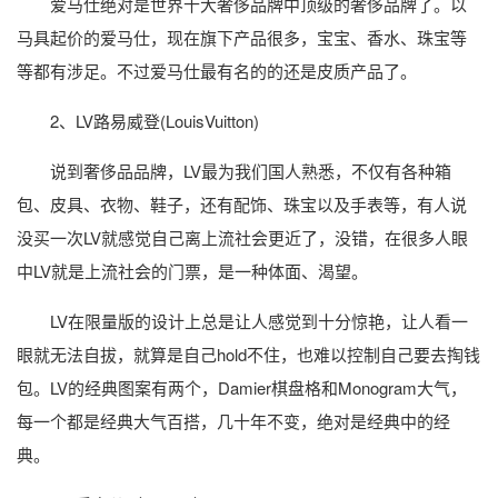
爱马仕绝对是世界十大奢侈品牌中顶级的奢侈品牌了。以
马具起价的爱马仕，现在旗下产品很多，宝宝、香水、珠宝等
等都有涉足。不过爱马仕最有名的的还是皮质产品了。
2、LV路易威登(LouisVuitton)
说到奢侈品品牌，LV最为我们国人熟悉，不仅有各种箱
包、皮具、衣物、鞋子，还有配饰、珠宝以及手表等，有人说
没买一次LV就感觉自己离上流社会更近了，没错，在很多人眼
中LV就是上流社会的门票，是一种体面、渴望。
LV在限量版的设计上总是让人感觉到十分惊艳，让人看一
眼就无法自拔，就算是自己hold不住，也难以控制自己要去掏钱
包。LV的经典图案有两个，Damier棋盘格和Monogram大气，
每一个都是经典大气百搭，几十年不变，绝对是经典中的经
典。