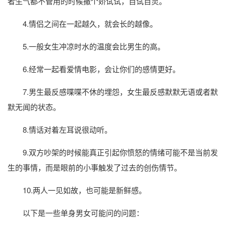
者生气都不管用的时候撒个娇试试，百试百灵。
4.情侣之间在一起越久，就会长的越像。
5.一般女生冲凉时水的温度会比男生的高。
6.经常一起看爱情电影，会让你们的感情更好。
7.男生最反感喋喋不休的埋怨，女生最反感默默无语或者默
默无闻的状态。
8.情话对着左耳说很动听。
9.双方吵架的时候能真正引起你愤怒的情绪可能不是当前发
生的事情，而是眼前的小事触发了过去的创伤情节。
10.两人一见如故，也可能是新鲜感。
以下是一些单身男女可能问的问题：