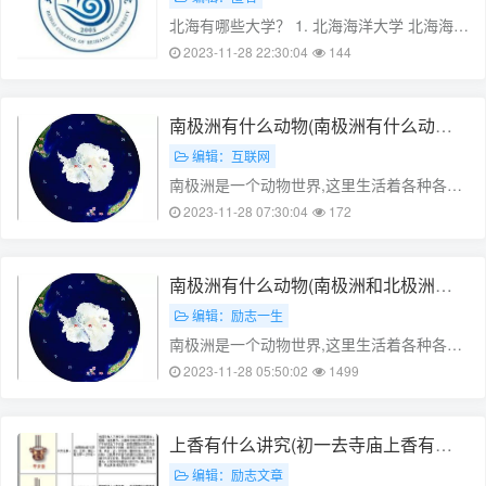
北海有哪些大学？ 1. 北海海洋大学 北海海洋
大学是一所以海洋科学和渔业为特色，工、
2023-11-28 22:30:04
144
理、管、文等多学科协调发展的全国重点大
学。学校创建于1958年，原名北海水产学
院，2007年更名为北海海……
南极洲有什么动物(南极洲有什么动物
英文)
编辑：互联网
南极洲是一个动物世界,这里生活着各种各样
的动物。本文将介绍南极洲上的动物及其生
2023-11-28 07:30:04
172
活方式。 1. 企鹅 南极洲上最著名的动物之一
就是企鹅。企鹅是一种鸟类,它们生活在南极
洲的寒冷环境中。企鹅的羽……
南极洲有什么动物(南极洲和北极洲哪
个更冷)
编辑：励志一生
南极洲是一个动物世界,这里生活着各种各样
的动物。本文将介绍南极洲上的动物及其生
2023-11-28 05:50:02
1499
活方式。 1. 企鹅 南极洲上最著名的动物之一
就是企鹅。企鹅是一种鸟类,它们生活在南极
洲的寒冷环境中。企鹅的羽……
上香有什么讲究(初一去寺庙上香有什
么讲究)
编辑：励志文章