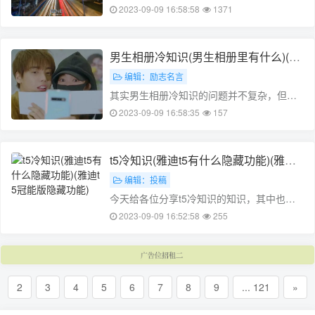
识不太懂，今天就由小编来为大家分享，希
2023-09-09 16:58:58
1371
望可以帮助到大家，下面一起来看看吧！本
文目录宁波冷知识为什么感觉宁波是个很冷
门的城市宁波习俗有哪些宁波的冬天到
男生相册冷知识(男生相册里有什么)(男
底……
生手机相册有什么秘密)
编辑：励志名言
其实男生相册冷知识的问题并不复杂，但是
又很多的朋友都不太了解男生相册里有什
2023-09-09 16:58:35
157
么，因此呢，今天小编就来为大家分享男生
相册冷知识的一些知识，希望可以帮助到大
家，下面我们一起来看看这个问题的分析
t5冷知识(雅迪t5有什么隐藏功能)(雅迪t
吧……
5冠能版隐藏功能)
编辑：投稿
今天给各位分享t5冷知识的知识，其中也会
对雅迪t5有什么隐藏功能进行解释，如果能
2023-09-09 16:52:58
255
碰巧解决你现在面临的问题，别忘了关注本
站，现在开始吧！本文目录t5灯管白光和暖
光的区别雅迪t5有什么隐藏功能……
2
3
4
5
6
7
8
9
... 121
»