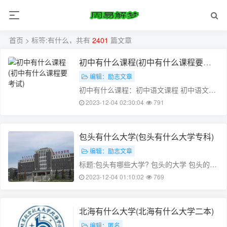
首页
> 标签:有什么，共有
2401
篇文章
初中有什么课程(初中有什么课程要考
试)
编辑：励志文章
初中有什么课程：初中语文课程 初中语文课
程简介 初中语文课程是一门涵盖古文、现代
2023-12-04 02:30:04
791
文、文学常识等多方面的语文课程，旨在培
养学生具有良好的阅读理解、语言表达和文
学素养。 课程目标 1. 理解文……
包头有什么大学(包头有什么大学专科)
编辑：励志文章
标题:包头有哪些大学? 包头的大学 包头的大
学有:包头医学院包头师范学院包头市广播电
2023-12-04 01:10:02
769
视大学包头职业技术学院内蒙古科技大学包
头学院这些大学提供了各种专业,如医学、教
育学、文学、理学、工学等。……
北海有什么大学(北海有什么大学二本)
编辑：匿名