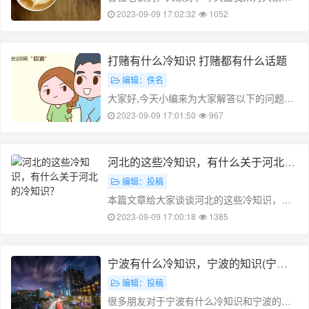
享喝星巴克冷知识，以及喝星巴克有什么寓
2023-09-09 17:02:32
1052
意吗的相关问题知识，希望对大家有所帮
助。如果可以帮助到大家，还望关注收藏下
本站，您的支持是我们最大的动力，谢谢
打赌有什么冷知识 打赌都有什么话题
大……
编辑：佚名
大家好,今天小编来为大家解答以下的问题，
关于打赌有什么冷知识，打赌都有什么话题
2023-09-09 17:01:50
967
这个很多人还不知道，现在让我们一起来看
看吧！本文目录和朋友打赌，什么赌注有意
思呢请大家帮忙想想情侣之间打赌，有……
河北的这些冷知识，有什么关于河北的
冷知识？
编辑：投稿
本篇文章给大家谈谈河北的这些冷知识，以
及有什么关于河北的冷知识?对应的知识点，
2023-09-09 17:00:18
1385
文章可能有点长，但是希望大家可以阅读
完，增长自己的知识，最重要的是希望对各
位有所帮助，可以解决了您的问题，不
宁波有什么冷知识，宁波的知识(宁波
要……
俗称)
编辑：投稿
很多朋友对于宁波有什么冷知识和宁波的知