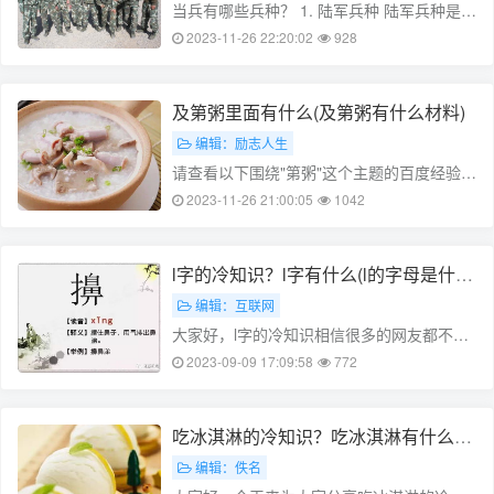
当兵有哪些兵种？ 1. 陆军兵种 陆军兵种是军
队中最基本的兵种之一，包括步兵、坦克、
2023-11-26 22:20:02
928
装甲车、炮兵、直升机等。每个兵种都有其
独特的作战方式和任务，为国家的安全和稳
定做出了重要贡献。 2. 海……
及第粥里面有什么(及第粥有什么材料)
编辑：励志人生
请查看以下围绕"第粥"这个主题的百度经验文
章: --- **第1章:第粥的起源与历史** 粥是中国
2023-11-26 21:00:05
1042
传统的一种食物,由米和水混合而成,经过煮制
后可以制成。粥的历史可以追溯到古代,是一
种非常重……
l字的冷知识？l字有什么(l的字母是什
么)
编辑：互联网
大家好，l字的冷知识相信很多的网友都不是
很明白，包括l字有什么也是一样，不过没有
2023-09-09 17:09:58
772
关系，接下来就来为大家分享关于l字的冷知
识和l字有什么的一些知识点，大家可以关注
收藏，免得下次来找不到哦，下……
吃冰淇淋的冷知识？吃冰淇淋有什么含
义(吃冰淇淋啥意思?)
编辑：佚名