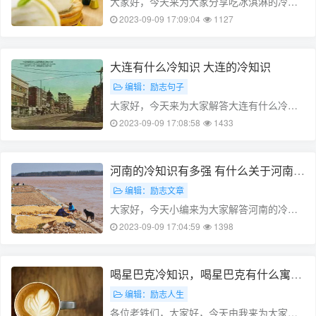
大家好，今天来为大家分享吃冰淇淋的冷知
识的一些知识点，和吃冰淇淋有什么含义的
2023-09-09 17:09:04
1127
问题解析，大家要是都明白，那么可以忽
略，如果不太清楚的话可以看看本篇文章，
相信很大概率可以解决您的问题，接下来
大连有什么冷知识 大连的冷知识
我……
编辑：励志句子
大家好，今天来为大家解答大连有什么冷知
识这个问题的一些问题点，包括大连的冷知
2023-09-09 17:08:58
1433
识也一样很多人还不知道，因此呢，今天就
来为大家分析分析，现在让我们一起来看看
吧！如果解决了您的问题，还望您关注
河南的冷知识有多强 有什么关于河南的
下……
冷知识
编辑：励志文章
大家好，今天小编来为大家解答河南的冷知
识有多强这个问题，有什么关于河南的冷知
2023-09-09 17:04:59
1398
识很多人还不知道，现在让我们一起来看看
吧！本文目录河南冬天有多冷河南十大未解
之谜河南文化为什么很强大中国各省冷
喝星巴克冷知识，喝星巴克有什么寓意
知……
吗(喝星巴克是什么东西)
编辑：励志人生
各位老铁们，大家好，今天由我来为大家分