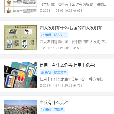
【主标题】以香有什么讲究为标题，联想出
副标题：探讨香薰生活中的文化、科学、与
2023-11-28 05:10:02
653
艺术 【副标题】从古至今，香薰疗法如何演
变成为现代生活中的美好习惯 【序号】1. 香
薰的历史渊源 香薰的历史可以……
四大发明有什么(我国的四大发明有什
么)
编辑：励志句子
四大发明是指中国古代创新的四大发明,它们
分别是造纸术、指南针、火药和印刷术。这
2023-11-27 21:50:02
502
些发明对人类历史和文明发展产生了深远的
影响。本文将围绕四大发明展开讨论,介绍它
们的历史、作用以及当代应用。 1……
信用卡有什么危害(信用卡危害)
编辑：励志文章
信用卡有什么危害? 信用卡是一种方便快捷
的支付方式,但使用信用卡也需要注意其潜在
2023-11-27 18:20:02
729
的危害。以下是信用卡使用时需要注意的几
点: 1. 信用卡诈骗 信用卡诈骗是最常见的信
用卡危害之一。信用卡盗刷……
当兵有什么兵种
编辑：互联网