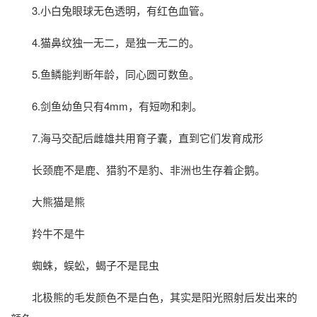
3.小白兔眼球无色透明，有红色血管。
4.猫鼻纹独一无二，是独一无二的。
5.鱼鳞能判断年龄，同心圆可数鱼。
6.剑鱼幼鱼只有4mm，有短吻和刺。
7.海马交配后雌雄共用育子囊，直到它们发育成形
长颈鹿不是鹿、猎豹不是豹、非洲也生存着企鹅。
大熊猫是熊
羚牛不是牛
蜘蛛，蜈蚣，蝎子不是昆虫
北极熊的毛发颜色不是白色，其实是阳光照射后发出来的